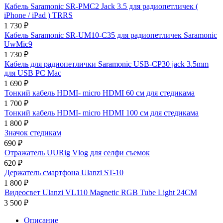
Кабель Saramonic SR-PMC2 Jack 3.5 для радиопетличек (
iPhone / iPad ) TRRS
1 730
₽
Кабель Saramonic SR-UM10-C35 для радиопетличек Saramonic
UwMic9
1 730
₽
Кабель для радиопетлички Saramonic USB-CP30 jack 3.5mm
для USB PC Mac
1 690
₽
Тонкий кабель HDMI- micro HDMI 60 см для стедикама
1 700
₽
Тонкий кабель HDMI- micro HDMI 100 см для стедикама
1 800
₽
Значок стедикам
690
₽
Отражатель UURig Vlog для селфи съемок
620
₽
Держатель смартфона Ulanzi ST-10
1 800
₽
Видеосвет Ulanzi VL110 Magnetic RGB Tube Light 24CM
3 500
₽
Описание