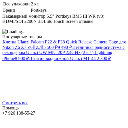
Вес упаковки
2 кг
Бренд
Portkeys
Накамерный монитор 5.5" Portkeys BM5 III WR (v3)
HDMI/SDI 2200N 3DLuts Touch Screen отзывы
Популярные товары
Клетка Ulanzi Falcam F22 & F38 Quick Release Camera Cage для
Nikon Z6 Z7 Z6Ⅱ Z7Ⅱ
5 500
₽
9 490
₽
Петличная радиосистема с
рекордером Ulanzi UW-MIC 20P 2.4GHz (2 в 1) Lightning
iPhone
8 900
₽
Штатив выдвижной Ulanzi MT-44
2 300
₽
Смотреть все
Помощь
+7 926 138-55-27