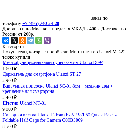
Заказ по
телефону:
+7 (495) 740-54-20
Доставка в по Москве в пределах МКАД - 400р. Доставка по
России от 200р.
Категории
Покупатели, которые приобрели Мини штатив Ulanzi MT-22,
также купили
Многофункциональный супер зажим Ulanzi R094
1 600
₽
Держатель для смартфона Ulanzi ST-27
2 900
₽
Вакуумная присоска Ulanzi SC-01 8см + меджик арм +
крепление для смартфона
2 400
₽
Штатив Ulanzi MT-81
9 000
₽
Складная клетка Ulanzi Falcam F22/F38/F50 Quick Release
Foldable Half Cage for Camera C00B3809
8 500
₽