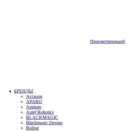
Просмотренные
0
БРЕНДЫ
Accsoon
APARO
Aputure
Autel Robotics
BLACKMAGIC
Blackmagic Design
Boling