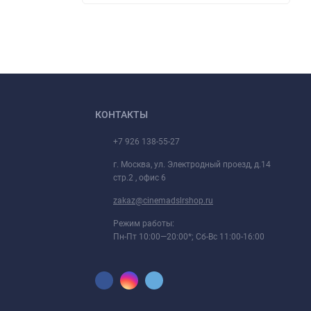
КОНТАКТЫ
+7 926 138-55-27
г. Москва, ул. Электродный проезд, д.14
стр.2 , офис 6
zakaz@cinemadslrshop.ru
Режим работы:
Пн-Пт 10:00—20:00*; Сб-Вс 11:00-16:00