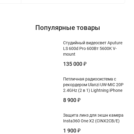
Популярные товары
Студийный видеосвет Aputure
LS 600d Pro 600Вт 5600K V-
mount
135 000
₽
Петличная радиосистема с
рекордером Ulanzi UW-MIC 20P
2.4GHz (2 в 1) Lightning iPhone
8 900
₽
Защита линз для экшн камера
Insta360 One X2 (CINX2CB/E)
1 900
₽