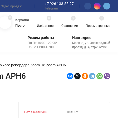
+7 926 138-55-27
Отдел продаж
Telegram
0
0
0
0
Корзина
Пусто
Избранное
Сравнение
Просмотренные
Режим работы
Наш адрес
Пн-Пт 10:00—20:00*
Москва, ул. Электродный
Сб-Вс 11:00-16:00
проезд, д14, стр2, офис 6
учного рекордера Zoom H6 Zoom APH6
om APH6
МКИ
Нет в наличии
ID#352