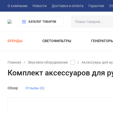
О компании
Новости
Доставка и оплата
Гарантия
О
КАТАЛОГ ТОВАРОВ
БРЕНДЫ
СВЕТОФИЛЬТРЫ
ГЕНЕРАТОР
ПОРТАТИВНЫЕ ЭЛЕКТРОСТАНЦИИ
ОБОРУДОВАНИЕ ДЛЯ ВИДЕОСЪЕМК
ЗВУКОВОЕ ОБОРУДОВАНИЕ
Главная
/
Звуковое оборудование
/
Аксессуары для а
ВИДЕОМИКШЕРЫ / ВИДЕОКОНВЕРТЕ
Комплект аксессуаров для р
ВИДЕОСЕНДЕРЫ СИСТЕМЫ БЕСПРО
РЮКЗАКИ И СУМКИ ДЛЯ ОБОРУДОВАНИЯ
СЛАЙДЕРЫ ДЛЯ ВИДЕОСЪЕМКИ
Обзор
Отзывы (0)
ЭЛЕКТРОННЫЕ СТЕДИКАМЫ И ПОД