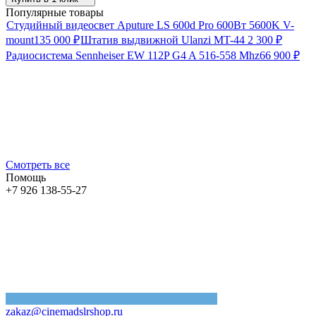
Популярные товары
Студийный видеосвет Aputure LS 600d Pro 600Вт 5600K V-
mount
135 000
₽
Штатив выдвижной Ulanzi MT-44
2 300
₽
Радиосистема Sennheiser EW 112P G4 A 516-558 Mhz
66 900
₽
Смотреть все
Помощь
+7 926 138-55-27
zakaz@cinemadslrshop.ru