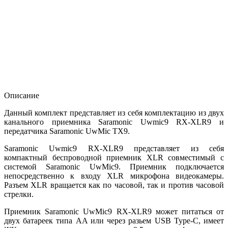
Описание
Данный комплект представляет из себя комплектацию из двух
канального приемника Saramonic Uwmic9 RX-XLR9 и
передатчика Saramonic UwMic TX9.
Saramonic Uwmic9 RX-XLR9 представляет из себя
компактный беспроводной приемник XLR совместимый с
системой Saramonic UwMic9. Приемник подключается
непосредственно к входу XLR микрофона видеокамеры.
Разъем XLR вращается как по часовой, так и против часовой
стрелки.
Приемник Saramonic UwMic9 RX-XLR9 может питаться от
двух батареек типа AA или через разьем USB Type-C, имеет