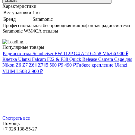
скрыть
Характеристики
Вес упаковки
1 кг
Бренд
Saramonic
Профессиональная беспроводная микрофонная радиосистема
Saramonic WM4CA отзывы
Популярные товары
Радиосистема Sennheiser EW 112P G4 A 516-558 Mhz
66 900
₽
Клетка Ulanzi Falcam F22 & F38 Quick Release Camera Cage для
Nikon Z6 Z7 Z6Ⅱ Z7Ⅱ
5 500
₽
9 490
₽
Гибкое крепление Ulanzi
VIJIM LS08
2 900
₽
Смотреть все
Помощь
+7 926 138-55-27