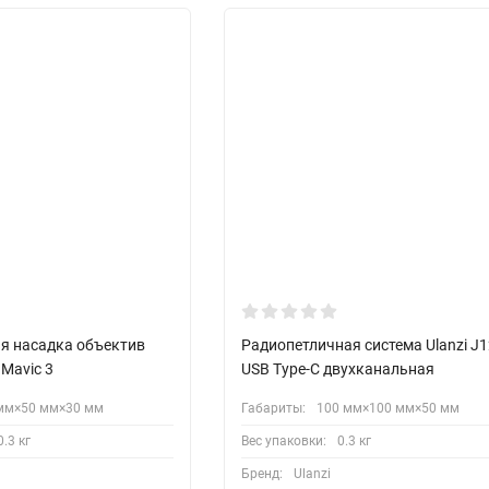
я насадка объектив
Радиопетличная система Ulanzi J1
 Mavic 3
USB Type-C двухканальная
мм×50 мм×30 мм
Габариты:
100 мм×100 мм×50 мм
0.3 кг
Вес упаковки:
0.3 кг
Бренд:
Ulanzi