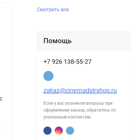
Смотреть все
Помощь
+7 926 138-55-27
zakaz@cinemadslrshop.ru
2
Крепление зажим клэмп E-image C-
Видеосв
Если у вас возникли вопросы при
006 Clamp
оформлении заказа, обратитесь по
указанным контактам.
Вес упаковки:
1 кг
Габариты
Бренд:
E-IMAGE
Вес упак
Бренд: