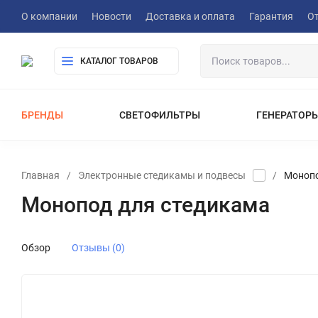
О компании
Новости
Доставка и оплата
Гарантия
О
КАТАЛОГ ТОВАРОВ
БРЕНДЫ
СВЕТОФИЛЬТРЫ
ГЕНЕРАТОР
ПОРТАТИВНЫЕ ЭЛЕКТРОСТАНЦИИ
ОБОРУДОВАНИЕ ДЛЯ ВИДЕОСЪЕМК
ЗВУКОВОЕ ОБОРУДОВАНИЕ
Главная
/
Электронные стедикамы и подвесы
/
Монопо
ВИДЕОМИКШЕРЫ / ВИДЕОКОНВЕРТЕ
Монопод для стедикама
ВИДЕОСЕНДЕРЫ СИСТЕМЫ БЕСПРО
РЮКЗАКИ И СУМКИ ДЛЯ ОБОРУДОВАНИЯ
СЛАЙДЕРЫ ДЛЯ ВИДЕОСЪЕМКИ
Обзор
Отзывы (0)
ЭЛЕКТРОННЫЕ СТЕДИКАМЫ И ПОД