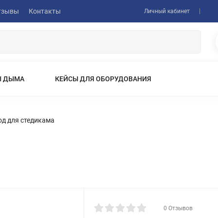
тзывы
Контакты
Личный кабинет
Ы ДЫМА
КЕЙСЫ ДЛЯ ОБОРУДОВАНИЯ
ЗНАЧКИ
И НА СМАРТФОН
ОБЪЕКТИВЫ
КВАДРОКОПТЕРЫ И АКСЕССУАРЫ
д для стедикама
РЫ / ИНТЕРКОМЫ
МОНИТОРЫ ДЛЯ ВИДЕОСЪЕМКИ
ВОДНОЙ ПЕРЕДАЧИ ВИДЕО
ОБОРУДОВАНИЕ ДЛЯ ВИДЕОСЪЕ
СВЕТ ДЛЯ ВИДЕОСЪЕМКИ
ХРОМАКЕЙ
ШТАТИВЫ И МОНОПОДЫ
ЭКШН-КАМЕРЫ И АКСЕССУАРЫ
ВЕСЫ
ФОТО И ВИДЕОКАМЕРЫ
УЦЕНЕННЫЕ ТОВАРЫ
0 Отзывов