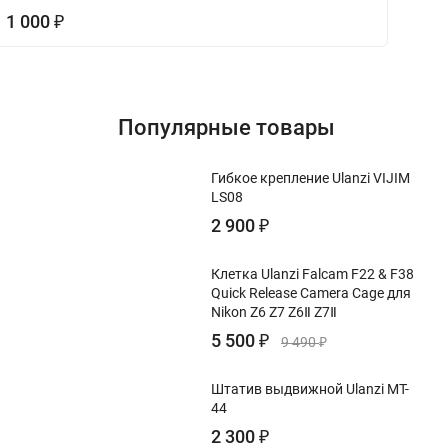
1 000
₽
1
Популярные товары
Гибкое крепление Ulanzi VIJIM
LS08
2 900
₽
Клетка Ulanzi Falcam F22 & F38
Quick Release Camera Cage для
Nikon Z6 Z7 Z6Ⅱ Z7Ⅱ
5 500
₽
9 490
₽
Штатив выдвижной Ulanzi MT-
44
2 300
₽