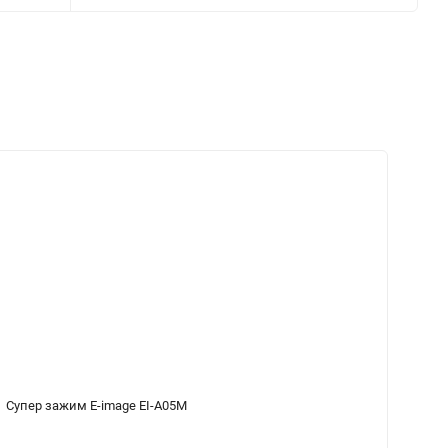
Супер зажим E-image EI-A05M
То