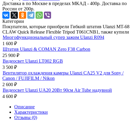
Доставка в по Москве в пределах МКАД - 400р. Доставка по
России от 200р.
Категории
Покупатели, которые приобрели Гибкий штатив Ulanzi MT-68
CLAW Quick Release Flexible Tripod T061CNB1, также купили
Многофункциональный супер зажим Ulanzi R094
1 600
₽
Штатив Ulanzi & COMAN Zero F38 Carbon
25 900
₽
Видеосвет Ulanzi LT002 RGB
3 500
₽
Вентилятор охлаждения камеры Ulanzi CA25 V2 для Sony /
Canon / FUJIFILM / Nikon
2 600
₽
Видеосвет Ulanzi UA20 20Вт 90см Air Tube надувной
4 600
₽
Описание
Характеристики
Отзывы (0)