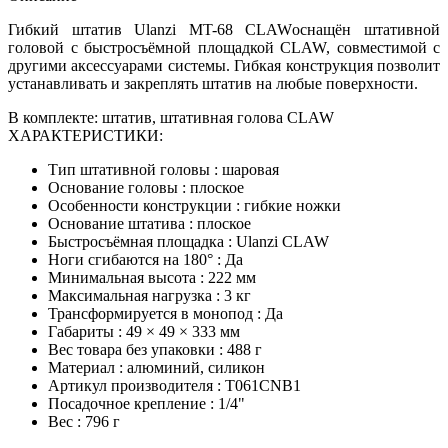
Гибкий штатив Ulanzi MT-68 CLAWоснащён штативной
головой с быстросъёмной площадкой CLAW, совместимой с
другими аксессуарами системы. Гибкая конструкция позволит
устанавливать и закреплять штатив на любые поверхности.
В комплекте: штатив, штативная голова CLAW
ХАРАКТЕРИСТИКИ:
Тип штативной головы : шаровая
Основание головы : плоское
Особенности конструкции : гибкие ножки
Основание штатива : плоское
Быстросъёмная площадка : Ulanzi CLAW
Ноги сгибаются на 180° : Да
Минимальная высота : 222 мм
Максимальная нагрузка : 3 кг
Трансформируется в монопод : Да
Габариты : 49 × 49 × 333 мм
Вес товара без упаковки : 488 г
Материал : алюминий, силикон
Артикул производителя : T061CNB1
Посадочное крепление : 1/4"
Вес : 796 г