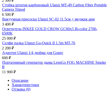
2 300
₽
Стойка штатив карбоновый Ulanzi MT-49 Carbon Fiber Portable
Camera Tripod
6 500
₽
Вакуумная присоска Ulanzi SC-02 11.5см + меджик арм
3 400
₽
Осветитель INKEE GOLD CROW GC60x5 Bi-color 2700-
6500K
25 000
₽
Селфи палка Ulanzi Go-Quick II 1.5m MT-76
2 200
₽
Адаптер Ulanzi 1/4 дюйма для Gopro
600
₽
Портативный генератор дыма LensGo FOG MACHINE Smoke
B
11 900
₽
Описание
Характеристики
Отзывы (0)