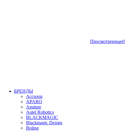
Просмотренные
0
БРЕНДЫ
Accsoon
APARO
Aputure
Autel Robotics
BLACKMAGIC
Blackmagic Design
Boling