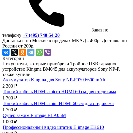
Заказ по
телефону:
+7 (495) 740-54-20
Доставка в по Москве в пределах МКАД - 400р. Доставка по
России от 200р.
Категории
Покупатели, которые приобрели Тройное USB зарядное
устройство Kingma BM045 для аккумуляторов Sony NP-F,
также купили
Аккумулятор Kingma для Sony NP-F970 6600 mAh
2 300
₽
Тонкий кабель HDMI- micro HDMI 60 см для стедикама
1 700
₽
Тонкий кабель HDMI- mini HDMI 60 см для стедикама
1 700
₽
Супер зажим E-image EI-A05M
1 000
₽
Профессиональный видео штатив E-image EK610