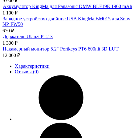
9 900
₽
Аккумулятор KingMa для Panasonic DMW-BLF19E 1960 mAh
1 100
₽
Зарядное устройство двойное USB KingMa BM015 для Sony
NP-FW50
670
₽
Держатель Ulanzi PT-13
1 300
₽
Накамерный монитор 5.2" Portkeys PT6 600nit 3D LUT
12 000
₽
Характеристики
Отзывы (0)