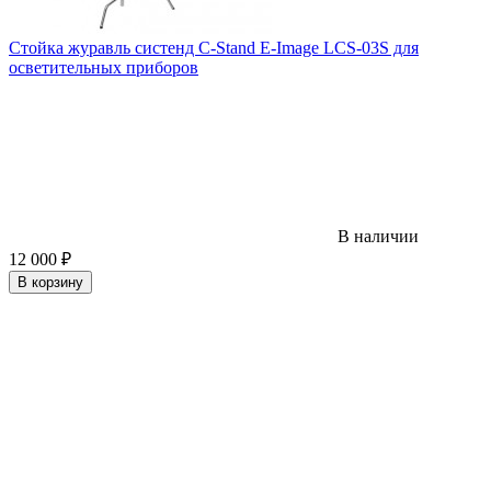
Стойка журавль систенд C-Stand E-Image LCS-03S для
осветительных приборов
В наличии
12 000
₽
В корзину