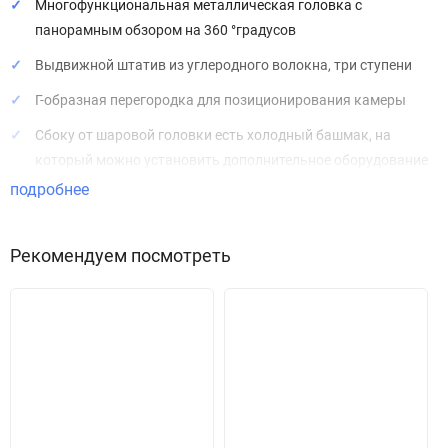
Многофункциональная металлическая головка с
панорамным обзором на 360 °градусов
Выдвижной штатив из углеродного волокна, три ступени
Г-образная перегородка для позиционирования камеры
Сбоку от шаровой головки есть холодный башмак, на
который можно установить дополнительное оборудование
подробнее
Внешнее отверстие для винта 1/4 '', может использоваться
для меджик арма или дополнительных аксессуаров
Рекомендуем посмотреть
26,5 см в сложеннор состоянии, 71,4 см в разложенном
положении, нагрузка до 3 кг, вес 322 гр.