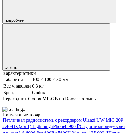
подробнее
скрыть
Характеристики
Габариты
100 × 100 × 30 мм
Вес упаковки
0.3 кг
Бренд
Godox
Переходник Godox ML-GB на Bowens отзывы
Популярные товары
Петличная радиосистема с рекордером Ulanzi UW-MIC 20P
2.4GHz (2 в 1) Lightning iPhone
8 900
₽
Студийный видеосвет
Aputure LS 600d Pro 600Вт 5600K V-mount
135 000
₽
Клетка