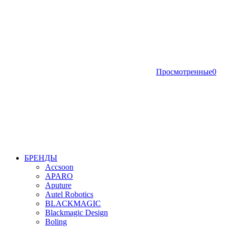
Просмотренные
0
БРЕНДЫ
Accsoon
APARO
Aputure
Autel Robotics
BLACKMAGIC
Blackmagic Design
Boling