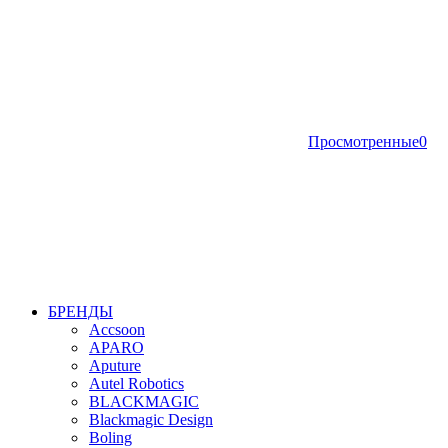
Просмотренные
0
БРЕНДЫ
Accsoon
APARO
Aputure
Autel Robotics
BLACKMAGIC
Blackmagic Design
Boling