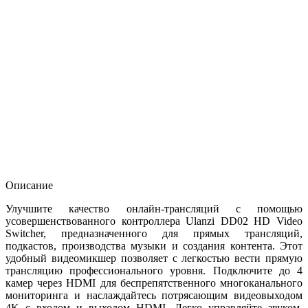
Описание
Улучшите качество онлайн-трансляций с помощью
усовершенствованного контроллера Ulanzi DD02 HD Video
Switcher, предназначенного для прямых трансляций,
подкастов, производства музыки и создания контента. Этот
удобный видеомикшер позволяет с легкостью вести прямую
трансляцию профессионального уровня. Подключите до 4
камер через HDMI для беспрепятственного многоканального
мониторинга и наслаждайтесь потрясающим видеовыходом
4K с входом и выходом HDMI. Легко управляйте звуком,