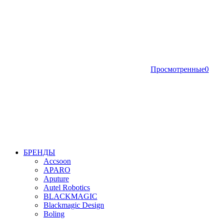
Просмотренные
0
БРЕНДЫ
Accsoon
APARO
Aputure
Autel Robotics
BLACKMAGIC
Blackmagic Design
Boling